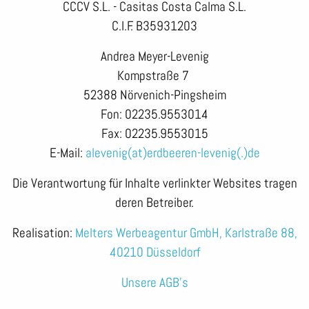
CCCV S.L. - Casitas Costa Calma S.L.
C.I.F. B35931203
Andrea Meyer-Levenig
Kompstraße 7
52388 Nörvenich-Pingsheim
Fon: 02235.9553014
Fax: 02235.9553015
E-Mail:
alevenig(at)erdbeeren-levenig(.)de
Die Verantwortung für Inhalte verlinkter Websites tragen
deren Betreiber.
Realisation:
Melters Werbeagentur GmbH, Karlstraße 88,
40210 Düsseldorf
Unsere AGB's