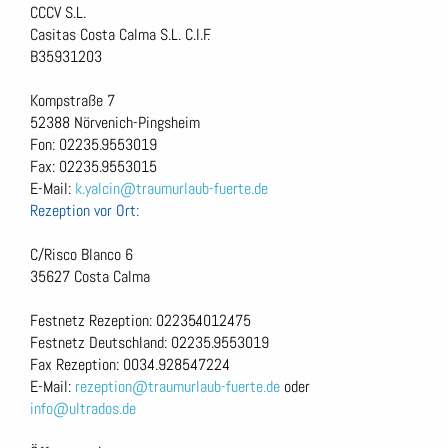
CCCV S.L.
Casitas Costa Calma S.L. C.I.F.
B35931203
Kompstraße 7
52388 Nörvenich-Pingsheim
Fon: 02235.9553019
Fax: 02235.9553015
E-Mail:
k.yalcin@traumurlaub-fuerte.de
Rezeption vor Ort:
C/Risco Blanco 6
35627 Costa Calma
Festnetz Rezeption: 02235.4012475
Festnetz Deutschland: 02235.9553019
Fax Rezeption: 0034.928547224
E-Mail:
rezeption@traumurlaub-fuerte.de
oder
info@ultrados.de